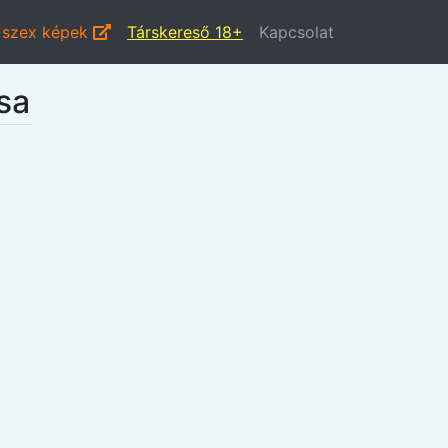
i szex képek
Társkereső 18+
Kapcsolat
ása