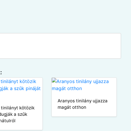
:
Aranyos tinilány ujjazza
magát otthon
tinilányt kötözik
ugják a szűk
hátulról