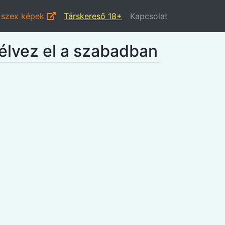
i szex képek
Társkereső 18+
Kapcsolat
 élvez el a szabadban