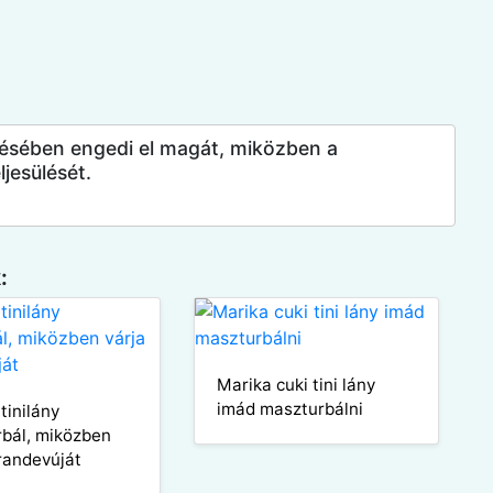
elésében engedi el magát, miközben a
jesülését.
:
Marika cuki tini lány
imád maszturbálni
tinilány
bál, miközben
 randevúját