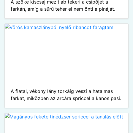
A szőke kiscsaj mezítláb tekeri a csípőjét a
farkán, amíg a sűrű teher el nem önti a pináját.
A fiatal, vékony lány torkáig veszi a hatalmas
farkat, miközben az arcára spriccel a kanos pasi.