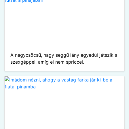
A nagycsöcsű, nagy seggű lány egyedül játszik a
szexgéppel, amíg el nem spriccel.