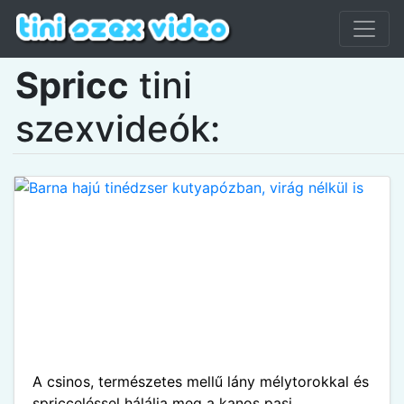
Spricc
tini
szexvideók:
A csinos, természetes mellű lány mélytorokkal és
spricceléssel hálálja meg a kanos pasi