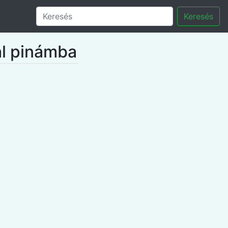
Keresés
al pinámba