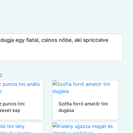
dugja egy fiatal, csinos nőbe, aki spriccelve
:
 puncis tini
Szófia forró amatőr tini
szexet kap
dugása