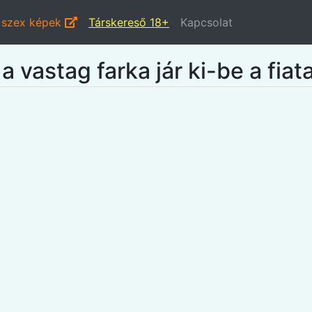
i szex képek
Társkereső 18+
Kapcsolat
 vastag farka jár ki-be a fiat