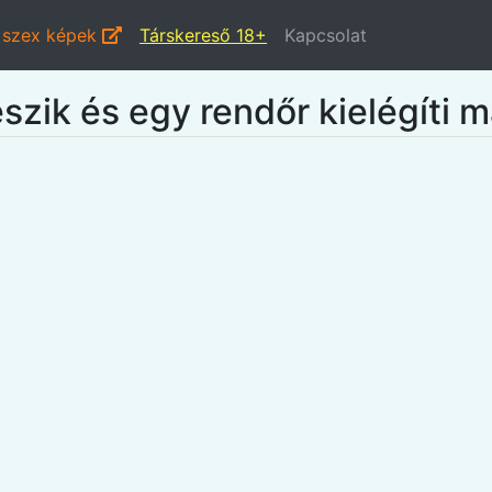
i szex képek
Társkereső 18+
Kapcsolat
szik és egy rendőr kielégíti m