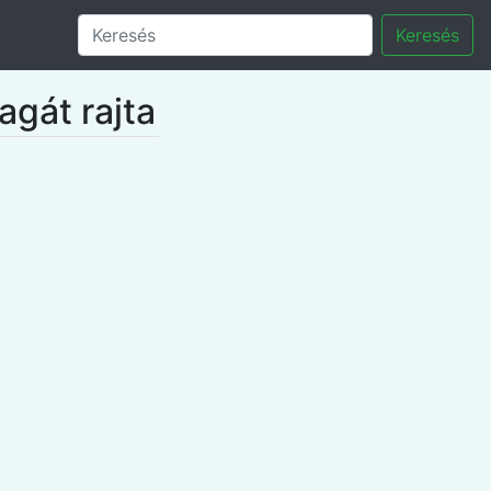
Keresés
agát rajta