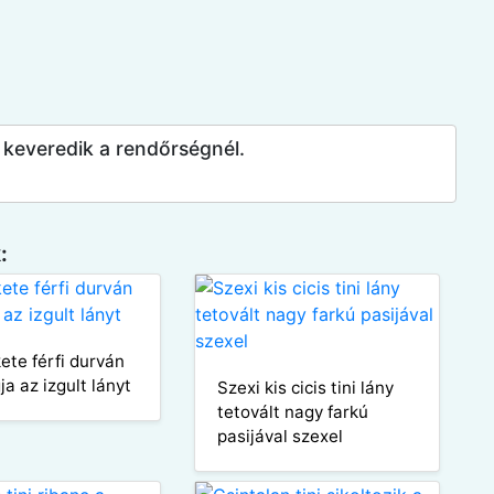
 keveredik a rendőrségnél.
:
ete férfi durván
a az izgult lányt
Szexi kis cicis tini lány
tetovált nagy farkú
pasijával szexel