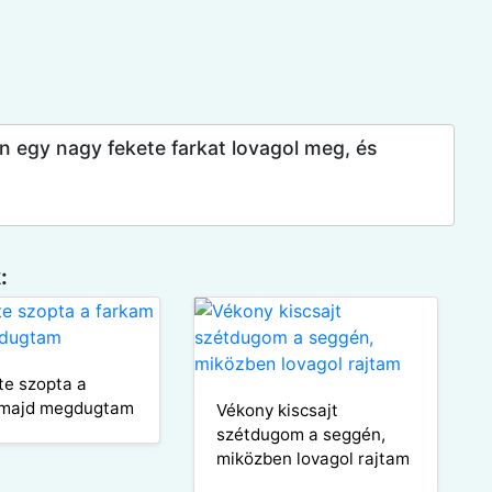
ben egy nagy fekete farkat lovagol meg, és
:
rte szopta a
 majd megdugtam
Vékony kiscsajt
szétdugom a seggén,
miközben lovagol rajtam