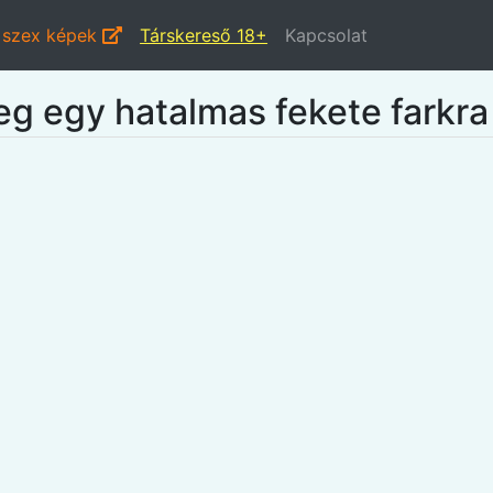
i szex képek
Társkereső 18+
Kapcsolat
eg egy hatalmas fekete farkra