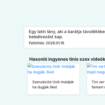
Egy latin lány, aki a barátja távollété
beleélvezést kap.
Feltöltés: 2026.01.16
Hasonló ingyenes tinis szex videók
Szenzációs tinik imádják
Tini ve
ha dugják őket
farkam