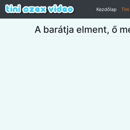
Kezdőlap
Tin
A barátja elment, ő m