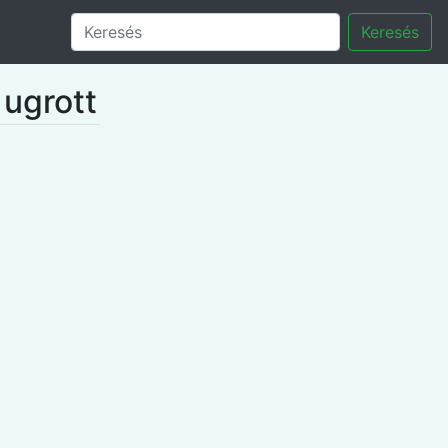
Keresés
 ugrott