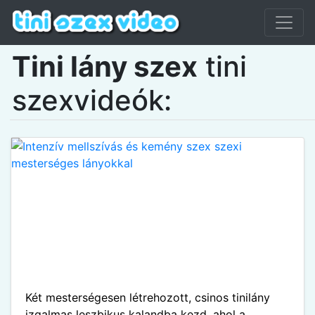
Tini lány szex
tini
szexvideók:
Két mesterségesen létrehozott, csinos tinilány
izgalmas leszbikus kalandba kezd, ahol a