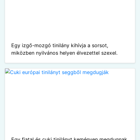
Egy izgő-mozgó tinilány kihívja a sorsot,
miközben nyilvános helyen élvezettel szexel.
Egy fiatal és cuki tinilányt keményen megdugnak