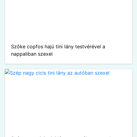
Szőke copfos hajú tini lány testvérével a
nappaliban szexel