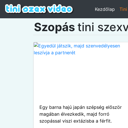
Kezdőlap
Tin
Szopás
tini szex
Egy barna hajú japán szépség először
magában élvezkedik, majd forró
szopással viszi extázisba a férfit.