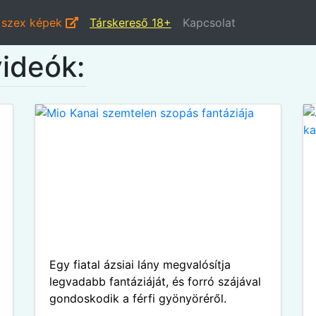
i szex képek
Társkereső 18+
Kapcsolat
videók:
Egy fiatal ázsiai lány megvalósítja
legvadabb fantáziáját, és forró szájával
gondoskodik a férfi gyönyöréről.