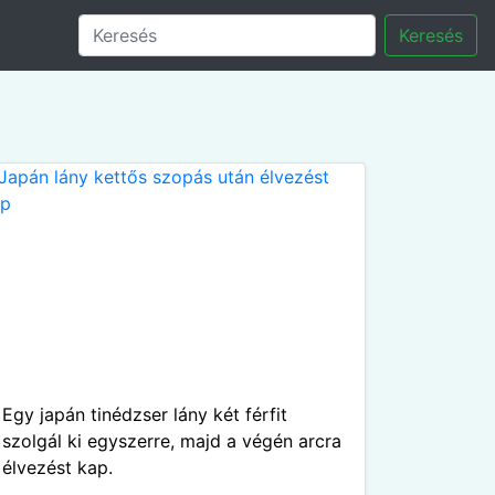
Keresés
Egy japán tinédzser lány két férfit
szolgál ki egyszerre, majd a végén arcra
élvezést kap.