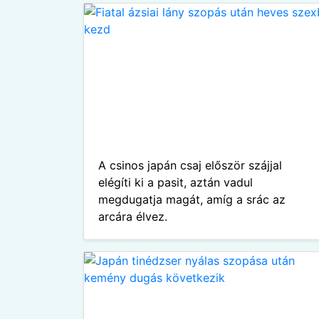
A csinos japán csaj először szájjal
elégíti ki a pasit, aztán vadul
megdugatja magát, amíg a srác az
arcára élvez.