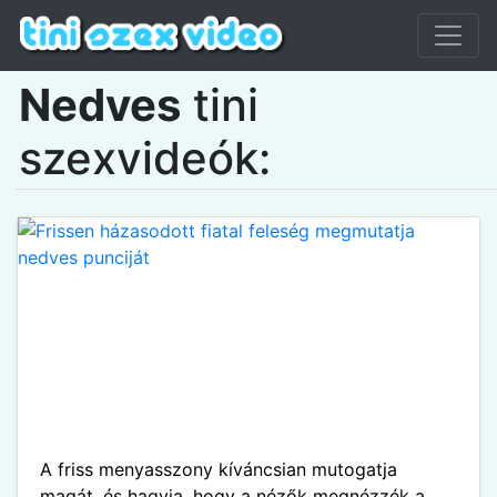
Nedves
tini
szexvideók:
A friss menyasszony kíváncsian mutogatja
magát, és hagyja, hogy a nézők megnézzék a