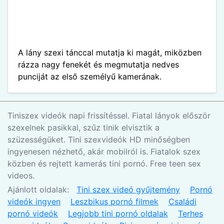
A lány szexi tánccal mutatja ki magát, miközben
rázza nagy fenekét és megmutatja nedves
punciját az első személyű kamerának.
Tiniszex videók napi frissítéssel. Fiatal lányok először
szexelnek pasikkal, szűz tinik elvisztik a
szüzességüket. Tini szexvideók HD minőségben
ingyenesen nézhető, akár mobilról is. Fiatalok szex
közben és rejtett kamerás tini pornó. Free teen sex
videos.
Ajánlott oldalak:
Tini szex videó gyűjtemény
Pornó
videók ingyen
Leszbikus pornó filmek
Családi
pornó videók
Legjobb tini pornó oldalak
Terhes