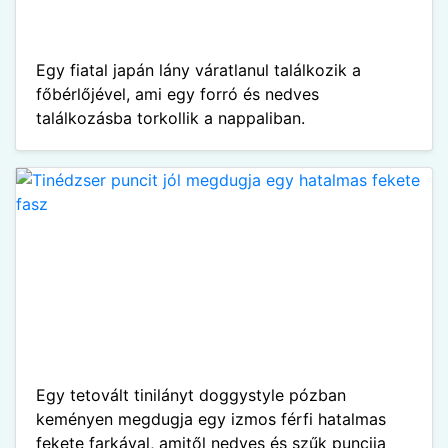
Egy fiatal japán lány váratlanul találkozik a
főbérlőjével, ami egy forró és nedves
találkozásba torkollik a nappaliban.
Egy tetovált tinilányt doggystyle pózban
keményen megdugja egy izmos férfi hatalmas
fekete farkával, amitől nedves és szűk puncija