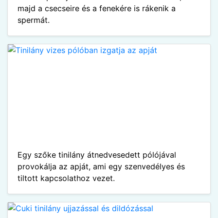
majd a csecseire és a fenekére is rákenik a
spermát.
Egy szőke tinilány átnedvesedett pólójával
provokálja az apját, ami egy szenvedélyes és
tiltott kapcsolathoz vezet.