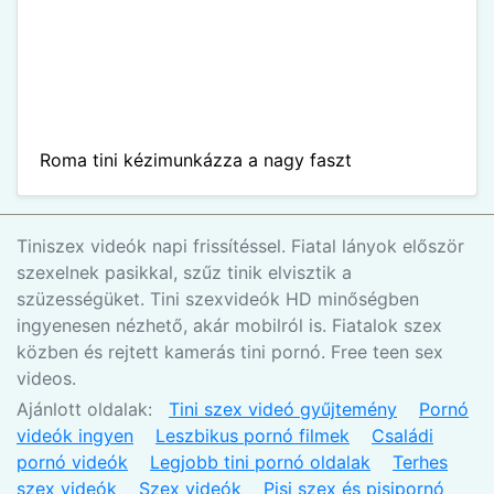
Roma tini kézimunkázza a nagy faszt
Tiniszex videók napi frissítéssel. Fiatal lányok először
szexelnek pasikkal, szűz tinik elvisztik a
szüzességüket. Tini szexvideók HD minőségben
ingyenesen nézhető, akár mobilról is. Fiatalok szex
közben és rejtett kamerás tini pornó. Free teen sex
videos.
Ajánlott oldalak:
Tini szex videó gyűjtemény
Pornó
videók ingyen
Leszbikus pornó filmek
Családi
pornó videók
Legjobb tini pornó oldalak
Terhes
szex videók
Szex videók
Pisi szex és pisipornó