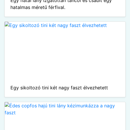
Egy fiatal lány izgatottan táncol és csábít egy
hatalmas méretű férfival.
Egy sikoltozó tini két nagy faszt élvezhetett