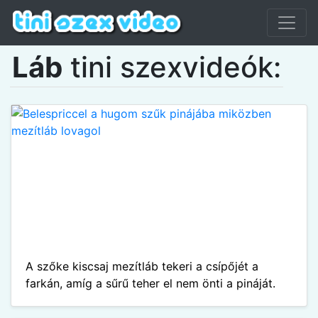
Láb
tini szexvideók:
A szőke kiscsaj mezítláb tekeri a csípőjét a
farkán, amíg a sűrű teher el nem önti a pináját.