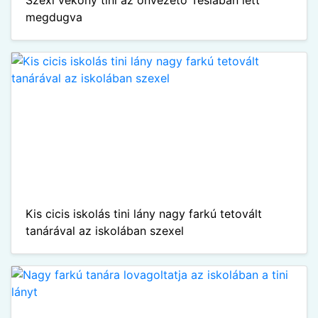
Szexi vékony tini az önvezető Teslában lett
megdugva
Kis cicis iskolás tini lány nagy farkú tetovált
tanárával az iskolában szexel