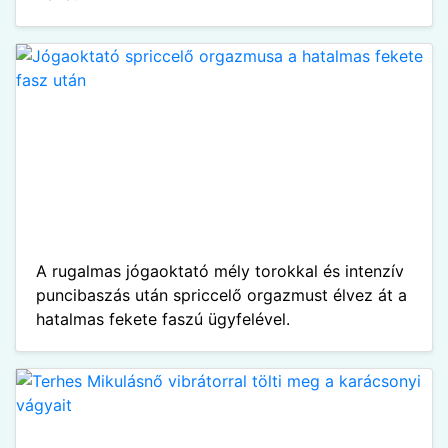
A rugalmas jógaoktató mély torokkal és intenzív
puncibaszás után spriccelő orgazmust élvez át a
hatalmas fekete faszú ügyfelével.