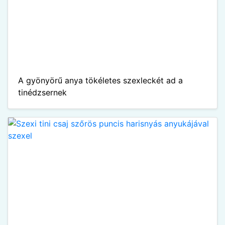
A gyönyörű anya tökéletes szexleckét ad a
tinédzsernek